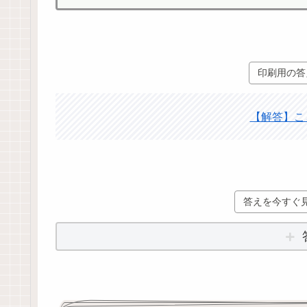
印刷用の答
【解答】こと
答えを今すぐ