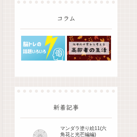
コラム
新着記事
マンダラ塗り絵11(六
角花と光芒編編)