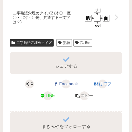
二字熟語穴埋めクイズ2 (才〇・魔
〇・〇将・〇房、共通する一文字
は？)
二字熟語穴埋めクイズ
熟語
穴埋め
シェアする
X
Facebook
はてブ
LINE
コピー
まきみやをフォローする