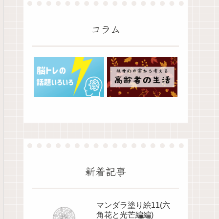
コラム
新着記事
マンダラ塗り絵11(六
角花と光芒編編)